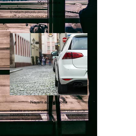
Mjenjačnica
U našem posjedu postoji i mjenjačnica koja će
vam promijeniti novac po najboljem dnevnom
tečaju.
Najam automobila
Dolazite avionom ili autobusom i potreban vam je
automobil za iznajmljivanje. Možete se raspitati o
ovome. Naše dugogodišnje partnerske kompanije
nude vam najam automobila pod najboljim
uvjetima.