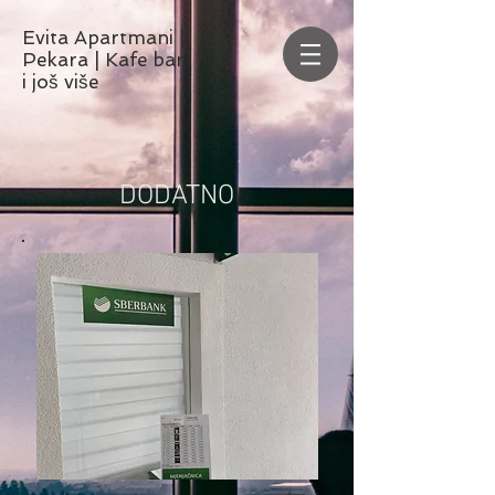
Evita
Apartmani
|
Pekara | Kafe bar
i još više
DODATNO