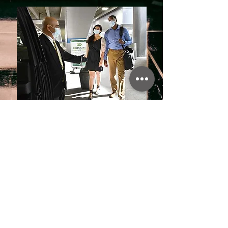
Transfer do aerodroma
Sletili ste na aerodrom u Banjoj Luci i potreban
vam je transfer do našeg smještaja. Molimo
kontaktirajte nas unaprijed i dogovorite besplatan
transfer. Ako je odredište aerodroma Tuzla,
možemo vam ponuditi i transfer uz dodatnu
naknadu.
ADRESA